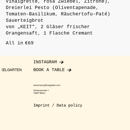
Vinaigrette, rosa Zwiebel, Zitrone),
Dreierlei Pesto (Oliventapenade,
Tomaten-Basilikum, Räuchertofu-Paté)
Sauerteigbrot
von „KEIT“, 2 Gläser frischer
Orangensaft, 1 Flasche Cremant
All in
€69
INSTAGRAM
BOOK A TABLE
ŒLGARTEN
reservierung@oelgarten.com
Schleusenufer 1
10997 Berlin
Imprint / Data policy