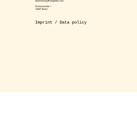
reservierung@oelgarten.com
Schleusenufer 1
10997 Berlin
Imprint / Data policy