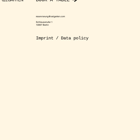
BOOK A TABLE
ŒLGARTEN
reservierung@oelgarten.com
Schleusenufer 1
10997 Berlin
Imprint / Data policy