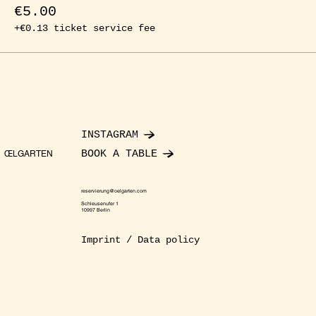
€5.00
+€0.13 ticket service fee
INSTAGRAM
BOOK A TABLE
ŒLGARTEN
reservierung@oelgarten.com
Schleusenufer 1
10997 Berlin
Imprint / Data policy