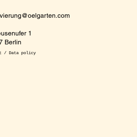
rvierung@oelgarten.com
eusenufer 1
 Berlin
t / Data policy