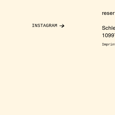
rese
INSTAGRAM
Schl
10997
Imprin