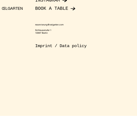
INSTAGRAM
BOOK A TABLE
ŒLGARTEN
reservierung@oelgarten.com
Schleusenufer 1
10997 Berlin
Imprint / Data policy