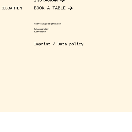
INSTAGRAM
BOOK A TABLE
ŒLGARTEN
reservierung@oelgarten.com
Schleusenufer 1
10997 Berlin
Imprint / Data policy