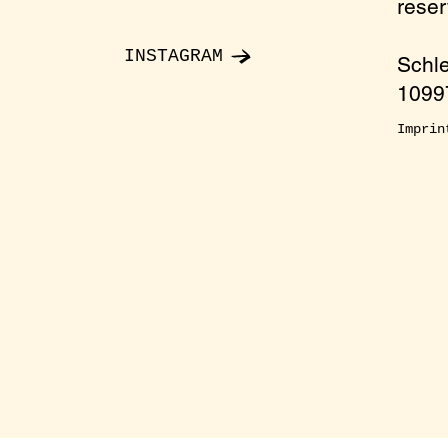
rese
e send an email to: reservierung@oelgarten.co
INSTAGRAM
Schl
10997
Imprin