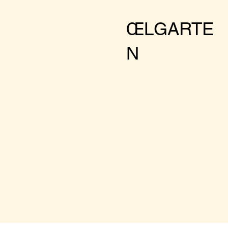
larger groups pleas
ŒLGARTE
N