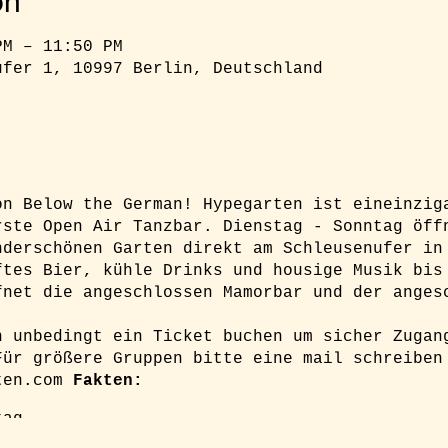
on
PM – 11:50 PM
ufer 1, 10997 Berlin, Deutschland
on Below the German! Hypegarten ist eineinzig
rste Open Air Tanzbar. Dienstag - Sonntag öff
nderschönen Garten direkt am Schleusenufer in
ftes Bier, kühle Drinks und housige Musik bis
fnet die angeschlossen Mamorbar und der anges
h unbedingt ein Ticket buchen um sicher Zugan
Für größere Gruppen bitte eine mail schreiben
ten.com
Fakten:
tag
hr (Minimum)