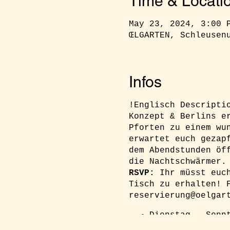
Time & Locati
May 23, 2024, 3:00 
ŒLGARTEN, Schleusen
Infos
!Englisch Descripti
Konzept & Berlins e
Pforten zu einem wu
erwartet euch gezap
dem Abendstunden öf
die Nachtschwärmer.
RSVP:
Ihr müsst euc
Tisch zu erhalten! 
reservierung@oelgar
Dienstag - Sonn
15.00 - 22.00 U