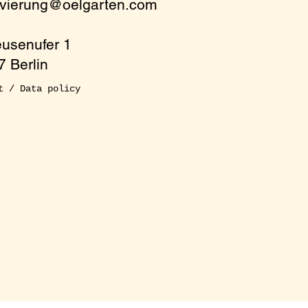
rvierung@oelgarten.com
m
eusenufer 1
 Berlin
t / Data policy