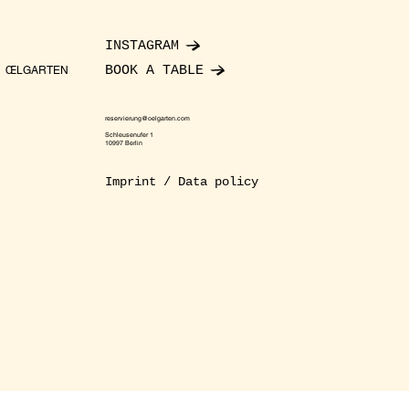
INSTAGRAM
BOOK A TABLE
ŒLGARTEN
reservierung@oelgarten.com
Schleusenufer 1
10997 Berlin
Imprint / Data policy