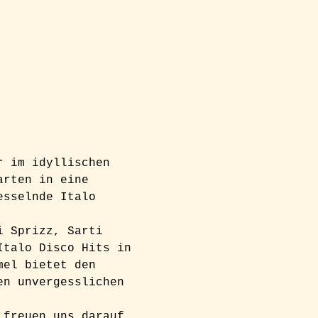
r im idyllischen 
arten in eine 
esselnde Italo 
i Sprizz, Sarti 
Italo Disco Hits in 
mel bietet den 
en unvergesslichen 
 freuen uns darauf, 