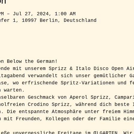
on
PM – Jul 27, 2024, 1:00 AM
ufer 1, 10997 Berlin, Deutschland
on Below the German!  
ende mit unserem Sprizz & Italo Disco Open Ai
itagabend verwandelt sich unser gemütlicher G
ase, wo erfrischende Spritz-Variationen und f
h warten. 
hselbaren Geschmack von Aperol Sprizz, Campar
holfreien Crodino Sprizz, während dich beste 
n. Die entspannte Atmosphäre unter freiem Him
m mit Freunden, Kollegen oder der Familie ein
.
ieße unvergessliche Freitage im ŒLGARTEN. Wir