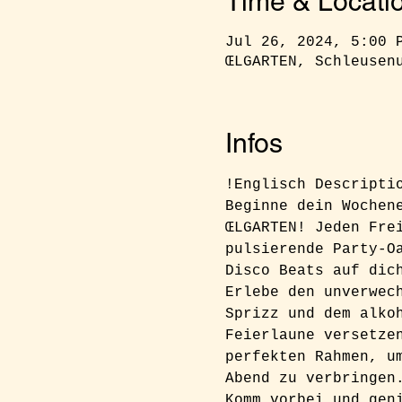
Time & Locati
Jul 26, 2024, 5:00 
ŒLGARTEN, Schleusen
Infos
!Englisch Descripti
Beginne dein Wochen
ŒLGARTEN! Jeden Fre
pulsierende Party-O
Disco Beats auf dic
Erlebe den unverwec
Sprizz und dem alko
Feierlaune versetze
perfekten Rahmen, u
Abend zu verbringen
Komm vorbei und gen