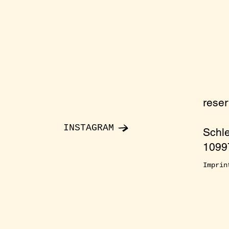
rese
INSTAGRAM
Schl
10997
Imprin