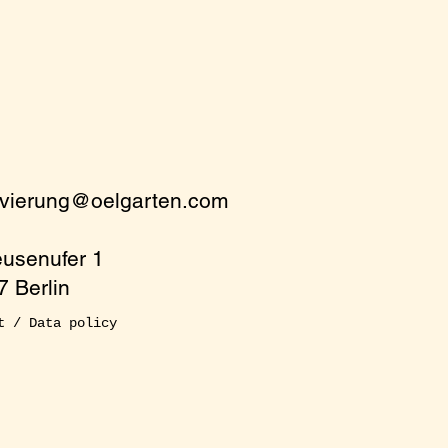
rvierung@oelgarten.com
eusenufer 1
 Berlin
t / Data policy