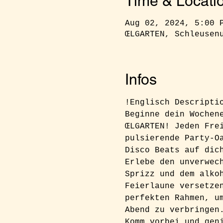
Time & Locati
Aug 02, 2024, 5:00 
ŒLGARTEN, Schleusen
Infos
!Englisch Descripti
Beginne dein Wochen
ŒLGARTEN! Jeden Fre
pulsierende Party-O
Disco Beats auf dic
Erlebe den unverwec
Sprizz und dem alko
Feierlaune versetze
perfekten Rahmen, u
Abend zu verbringen
Komm vorbei und gen