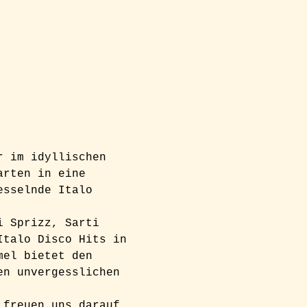
r im idyllischen 
arten in eine 
esselnde Italo 
i Sprizz, Sarti 
Italo Disco Hits in 
mel bietet den 
en unvergesslichen 
 freuen uns darauf, 