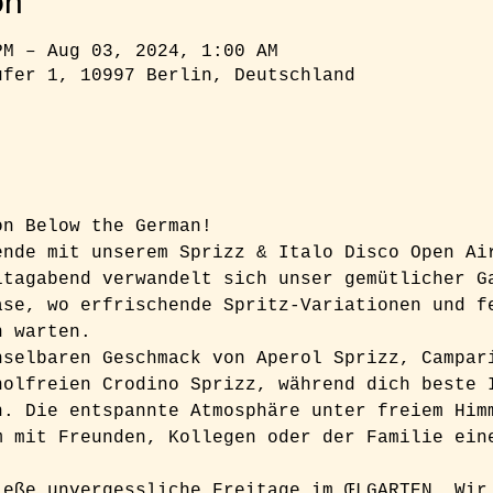
on
PM – Aug 03, 2024, 1:00 AM
ufer 1, 10997 Berlin, Deutschland
on Below the German!  
ende mit unserem Sprizz & Italo Disco Open Ai
itagabend verwandelt sich unser gemütlicher G
ase, wo erfrischende Spritz-Variationen und f
h warten. 
hselbaren Geschmack von Aperol Sprizz, Campar
holfreien Crodino Sprizz, während dich beste 
n. Die entspannte Atmosphäre unter freiem Him
m mit Freunden, Kollegen oder der Familie ein
.
ieße unvergessliche Freitage im ŒLGARTEN. Wir