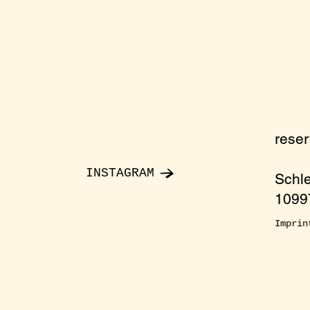
rese
INSTAGRAM
Schl
10997
Imprin