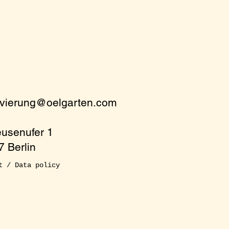
rvierung@oelgarten.com
eusenufer 1
 Berlin
t / Data policy