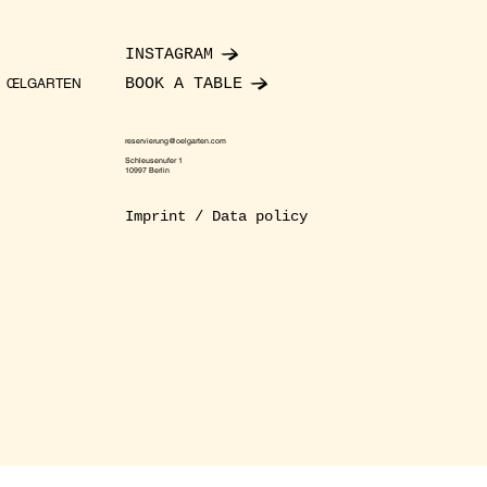
INSTAGRAM
BOOK A TABLE
ŒLGARTEN
reservierung@oelgarten.com
Schleusenufer 1
10997 Berlin
Imprint / Data policy