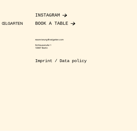
INSTAGRAM
BOOK A TABLE
ŒLGARTEN
reservierung@oelgarten.com
Schleusenufer 1
10997 Berlin
Imprint / Data policy