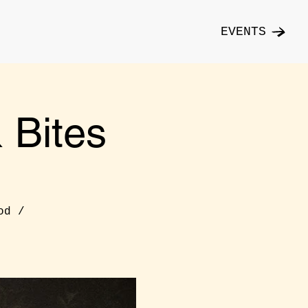
EVENTS
Bites
od /