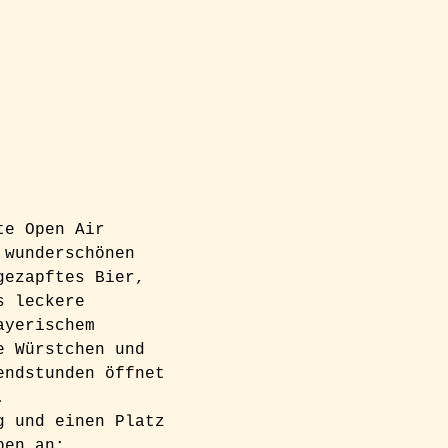
te Open Air 
 wunderschönen 
gezapftes Bier, 
s leckere 
ayerischem 
e Würstchen und 
endstunden öffnet 
.
g und einen Platz 
ben an: 