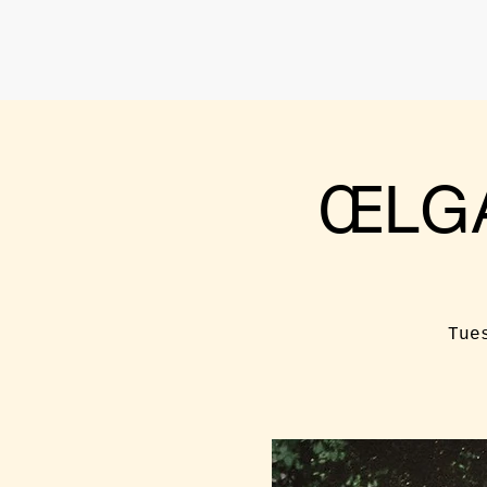
ŒLGA
Tue