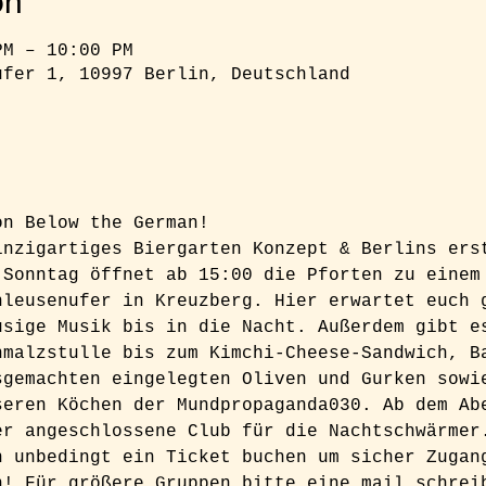
on
PM – 10:00 PM
ufer 1, 10997 Berlin, Deutschland
on Below the German!
inzigartiges Biergarten Konzept & Berlins ers
 Sonntag öffnet ab 15:00 die Pforten zu einem
hleusenufer in Kreuzberg. Hier erwartet euch 
usige Musik bis in die Nacht. Außerdem gibt e
hmalzstulle bis zum Kimchi-Cheese-Sandwich, B
sgemachten eingelegten Oliven und Gurken sowi
seren Köchen der Mundpropaganda030. Ab dem Ab
er angeschlossene Club für die Nachtschwärmer
h unbedingt ein Ticket buchen um sicher Zugan
n! Für größere Gruppen bitte eine mail schrei