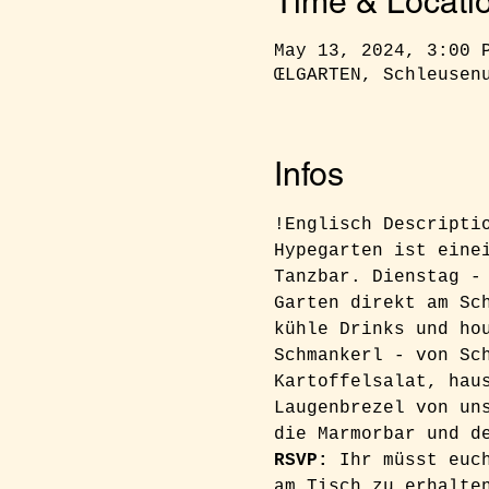
Time & Locati
May 13, 2024, 3:00 
ŒLGARTEN, Schleusen
Infos
!Englisch Descripti
Hypegarten ist eine
Tanzbar. Dienstag -
Garten direkt am Sc
kühle Drinks und ho
Schmankerl - von Sc
Kartoffelsalat, hau
Laugenbrezel von un
die Marmorbar und d
RSVP: 
Ihr müsst euc
am Tisch zu erhalte