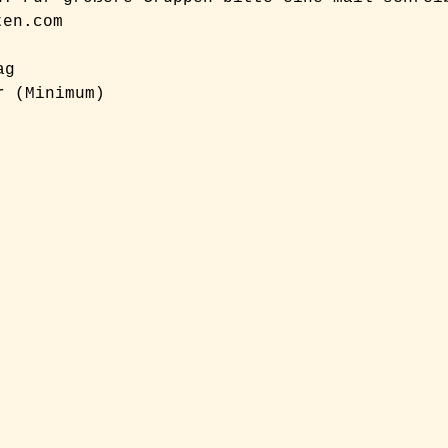
ten.com
ag
r (Minimum)