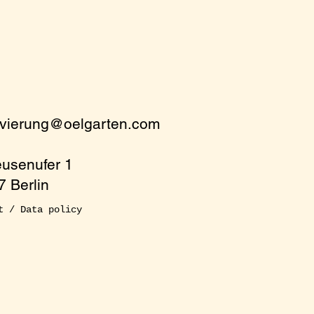
rvierung@oelgarten.com
eusenufer 1
 Berlin
t / Data policy