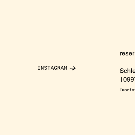
rese
INSTAGRAM
Schl
10997
Imprin