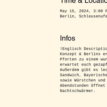
Time & Locati
May 15, 2024, 3:00 
Berlin, Schleusenuf
Infos
!Englisch Descripti
Konzept & Berlins e
Pforten zu einem wu
erwartet euch gezap
Außerdem gibt es le
Sandwich, Bayerisch
sowie Würstchen und
Abendstunden öffnet
Nachtschwärmer.
RSVP:
Ihr müsst euc