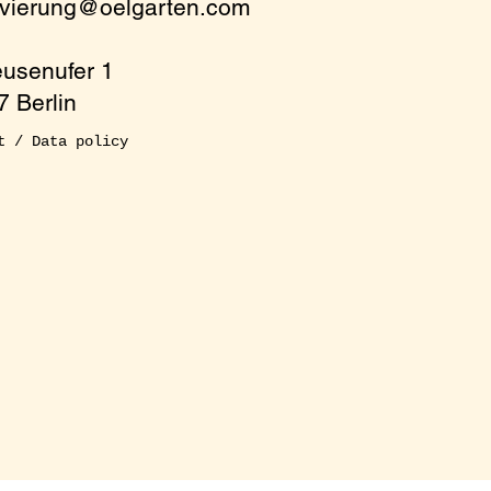
rvierung@oelgarten.com
eusenufer 1
 Berlin
t / Data policy