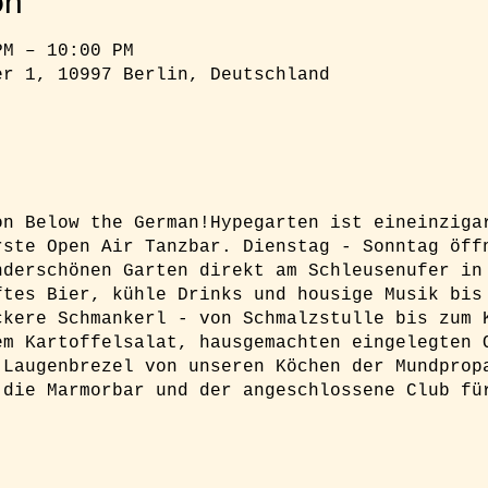
on
PM – 10:00 PM
er 1, 10997 Berlin, Deutschland
on Below the German!Hypegarten ist eineinziga
rste Open Air Tanzbar. Dienstag - Sonntag öff
nderschönen Garten direkt am Schleusenufer in
ftes Bier, kühle Drinks und housige Musik bis
ckere Schmankerl - von Schmalzstulle bis zum 
em Kartoffelsalat, hausgemachten eingelegten 
 Laugenbrezel von unseren Köchen der Mundprop
 die Marmorbar und der angeschlossene Club fü
h unbedingt ein Ticket buchen um sicher Zugan