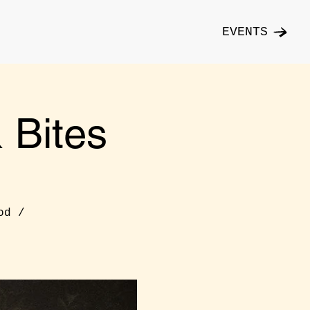
EVENTS
Bites
od /