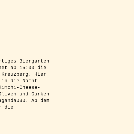
rtiges Biergarten
net ab 15:00 die
 Kreuzberg. Hier
 in die Nacht.
Kimchi-Cheese-
Oliven und Gurken
aganda030. Ab dem
r die
g und einen Platz am