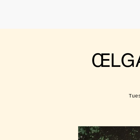
ŒLGA
Tue