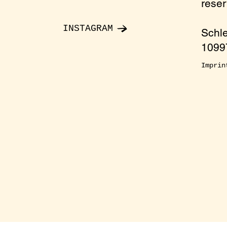
rese
INSTAGRAM
Schl
10997
Imprin