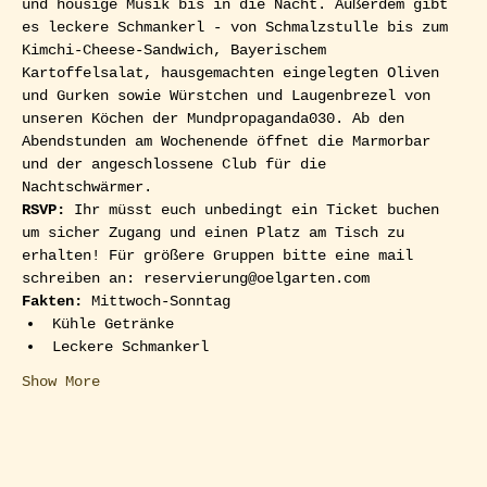
und housige Musik bis in die Nacht. Außerdem gibt 
es leckere Schmankerl - von Schmalzstulle bis zum 
Kimchi-Cheese-Sandwich, Bayerischem 
Kartoffelsalat, hausgemachten eingelegten Oliven 
und Gurken sowie Würstchen und Laugenbrezel von 
unseren Köchen der Mundpropaganda030. Ab den 
Abendstunden am Wochenende öffnet die Marmorbar 
und der angeschlossene Club für die 
Nachtschwärmer.  
RSVP: 
Ihr müsst euch unbedingt ein Ticket buchen 
um sicher Zugang und einen Platz am Tisch zu 
erhalten! Für größere Gruppen bitte eine mail 
schreiben an: reservierung@oelgarten.com  
Fakten:
 Mittwoch-Sonntag
Kühle Getränke
Leckere Schmankerl
Show More