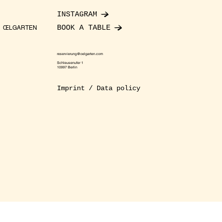
INSTAGRAM
BOOK A TABLE
ŒLGARTEN
reservierung@oelgarten.com
Schleusenufer 1
10997 Berlin
Imprint / Data policy