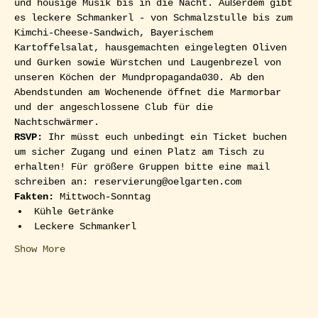
und housige Musik bis in die Nacht. Außerdem gibt 
es leckere Schmankerl - von Schmalzstulle bis zum 
Kimchi-Cheese-Sandwich, Bayerischem 
Kartoffelsalat, hausgemachten eingelegten Oliven 
und Gurken sowie Würstchen und Laugenbrezel von 
unseren Köchen der Mundpropaganda030. Ab den 
Abendstunden am Wochenende öffnet die Marmorbar 
und der angeschlossene Club für die 
Nachtschwärmer.  
RSVP: 
Ihr müsst euch unbedingt ein Ticket buchen 
um sicher Zugang und einen Platz am Tisch zu 
erhalten! Für größere Gruppen bitte eine mail 
schreiben an: reservierung@oelgarten.com  
Fakten:
 Mittwoch-Sonntag
Kühle Getränke
Leckere Schmankerl
Show More