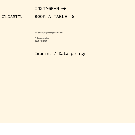
INSTAGRAM
BOOK A TABLE
ŒLGARTEN
reservierung@oelgarten.com
Schleusenufer 1
10997 Berlin
Imprint / Data policy