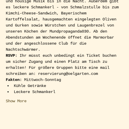
und housige Musik bis in die Nacht. Außerdem gibt 
es leckere Schmankerl - von Schmalzstulle bis zum 
Kimchi-Cheese-Sandwich, Bayerischem 
Kartoffelsalat, hausgemachten eingelegten Oliven 
und Gurken sowie Würstchen und Laugenbrezel von 
unseren Köchen der Mundpropaganda030. Ab den 
Abendstunden am Wochenende öffnet die Marmorbar 
und der angeschlossene Club für die 
Nachtschwärmer.  
RSVP: 
Ihr müsst euch unbedingt ein Ticket buchen 
um sicher Zugang und einen Platz am Tisch zu 
erhalten! Für größere Gruppen bitte eine mail 
schreiben an: reservierung@oelgarten.com  
Fakten:
 Mittwoch-Sonntag
Kühle Getränke
Leckere Schmankerl
Show More