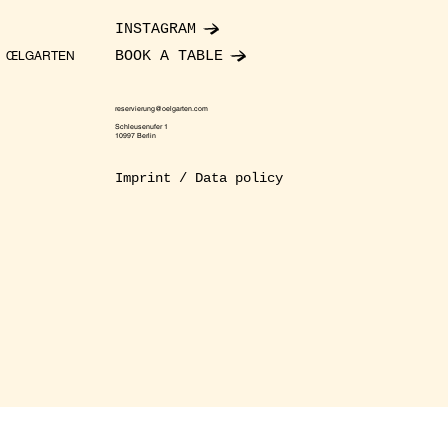
INSTAGRAM
BOOK A TABLE
ŒLGARTEN
reservierung@oelgarten.com
Schleusenufer 1
10997 Berlin
Imprint / Data policy