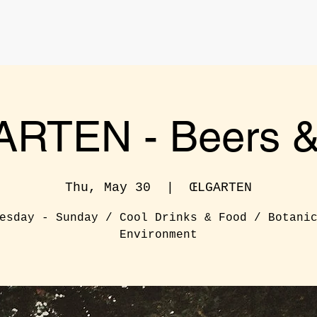
RTEN - Beers & 
Thu, May 30
  |  
ŒLGARTEN
esday - Sunday / Cool Drinks & Food / Botani
Environment