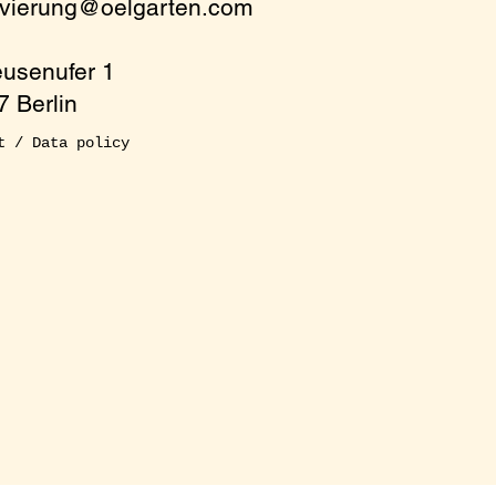
rvierung@oelgarten.com
eusenufer 1
 Berlin
t / Data policy