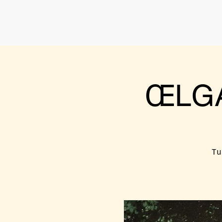
ŒLGA
Tu