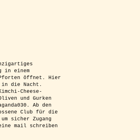
nzigartiges
g in einem
Pforten öffnet. Hier
 in die Nacht.
Kimchi-Cheese-
Oliven und Gurken
aganda030. Ab den
ossene Club für die
 um sicher Zugang
eine mail schreiben