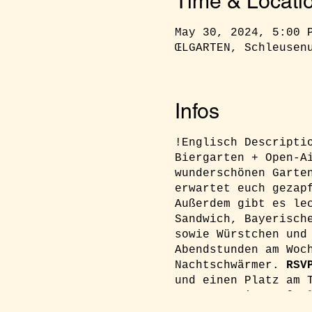
Time & Locati
May 30, 2024, 5:00 
ŒLGARTEN, Schleusen
Infos
!Englisch Descripti
Biergarten + Open-A
wunderschönen Garte
erwartet euch gezap
Außerdem gibt es le
Sandwich, Bayerisch
sowie Würstchen und
Abendstunden am Woc
Nachtschwärmer.
RSV
und einen Platz am 
an: reservierung@oe