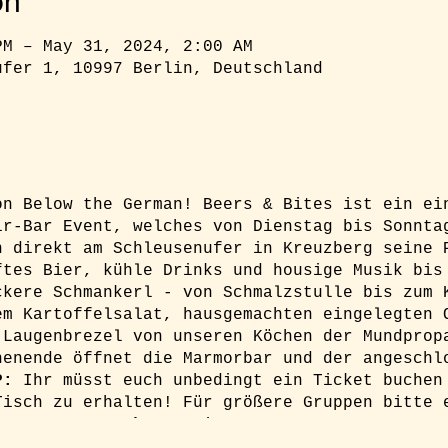
on
PM – May 31, 2024, 2:00 AM
ufer 1, 10997 Berlin, Deutschland
on Below the German! Beers & Bites ist ein ei
ir-Bar Event, welches von Dienstag bis Sonnta
n direkt am Schleusenufer in Kreuzberg seine 
ftes Bier, kühle Drinks und housige Musik bis
ckere Schmankerl - von Schmalzstulle bis zum 
em Kartoffelsalat, hausgemachten eingelegten 
 Laugenbrezel von unseren Köchen der Mundprop
henende öffnet die Marmorbar und der angeschl
P:
Ihr müsst euch unbedingt ein Ticket buchen
Tisch zu erhalten! Für größere Gruppen bitte 
lgarten.com
Fakten:
Dienstag - Sonntag