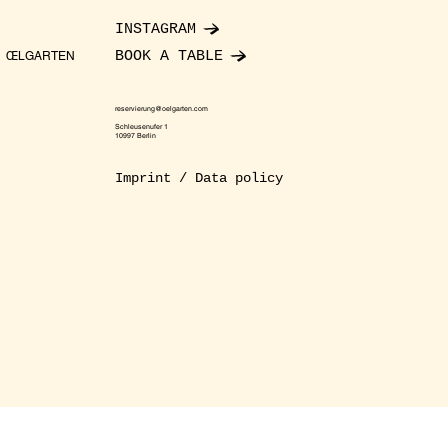
INSTAGRAM
BOOK A TABLE
ŒLGARTEN
reservierung@oelgarten.com
Schleusenufer 1
10997 Berlin
Imprint / Data policy