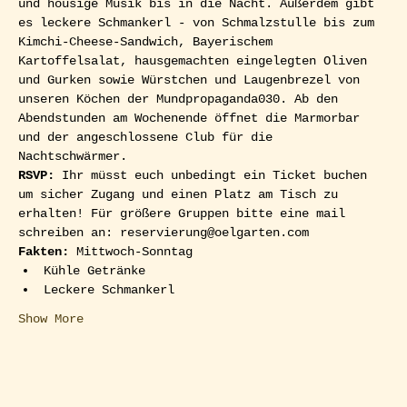
und housige Musik bis in die Nacht. Außerdem gibt 
es leckere Schmankerl - von Schmalzstulle bis zum 
Kimchi-Cheese-Sandwich, Bayerischem 
Kartoffelsalat, hausgemachten eingelegten Oliven 
und Gurken sowie Würstchen und Laugenbrezel von 
unseren Köchen der Mundpropaganda030. Ab den 
Abendstunden am Wochenende öffnet die Marmorbar 
und der angeschlossene Club für die 
Nachtschwärmer.  
RSVP: 
Ihr müsst euch unbedingt ein Ticket buchen 
um sicher Zugang und einen Platz am Tisch zu 
erhalten! Für größere Gruppen bitte eine mail 
schreiben an: reservierung@oelgarten.com  
Fakten:
 Mittwoch-Sonntag
Kühle Getränke
Leckere Schmankerl
Show More