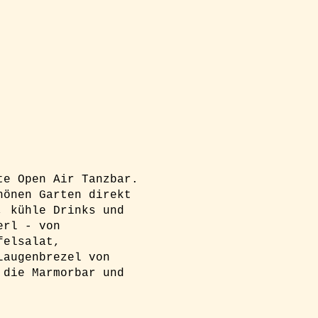
te Open Air Tanzbar.
hönen Garten direkt
, kühle Drinks und
erl - von
felsalat,
Laugenbrezel von
 die Marmorbar und