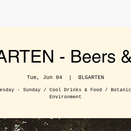
RTEN - Beers & 
Tue, Jun 04
  |  
ŒLGARTEN
esday - Sunday / Cool Drinks & Food / Botani
Environment