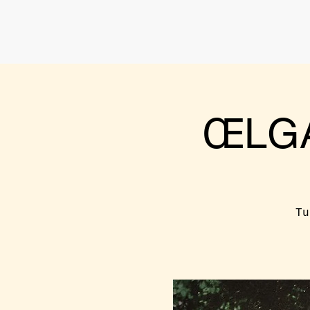
ŒLGA
Tu