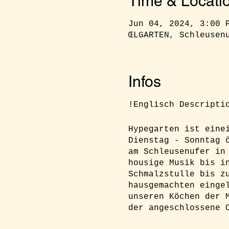
Time & Locati
Jun 04, 2024, 3:00 
ŒLGARTEN, Schleusen
Infos
!Englisch Descripti
Hypegarten ist eine
Dienstag - Sonntag 
am Schleusenufer in
housige Musik bis i
Schmalzstulle bis z
hausgemachten einge
unseren Köchen der 
der angeschlossene 