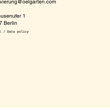
rvierung@oelgarten.com
eusenufer 1
 Berlin
t / Data policy
 at the table! For
m