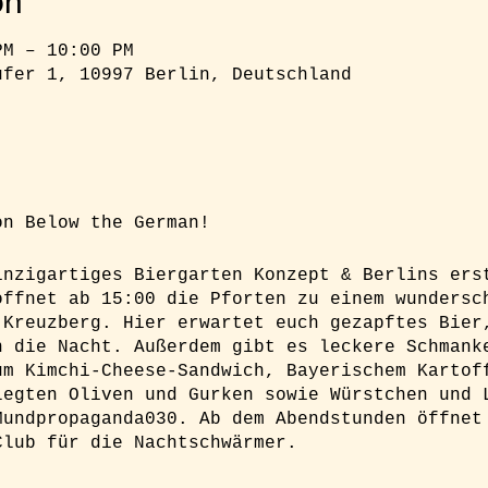
on
PM – 10:00 PM
ufer 1, 10997 Berlin, Deutschland
on Below the German!
inzigartiges Biergarten Konzept & Berlins ers
öffnet ab 15:00 die Pforten zu einem wundersc
 Kreuzberg. Hier erwartet euch gezapftes Bier
n die Nacht. Außerdem gibt es leckere Schmank
um Kimchi-Cheese-Sandwich, Bayerischem Kartof
legten Oliven und Gurken sowie Würstchen und 
Mundpropaganda030. Ab dem Abendstunden öffnet
Club für die Nachtschwärmer.