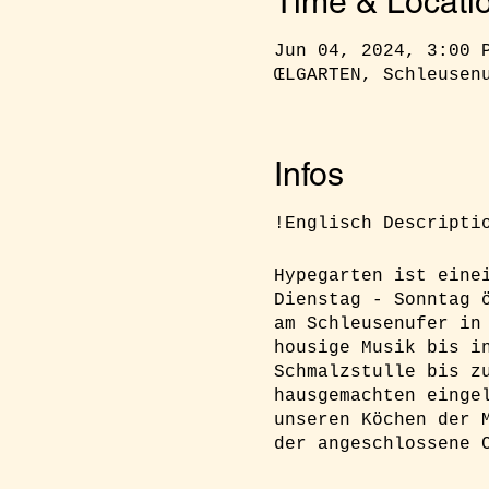
Time & Locati
Jun 04, 2024, 3:00 
ŒLGARTEN, Schleusen
Infos
!Englisch Descripti
Hypegarten ist eine
Dienstag - Sonntag 
am Schleusenufer in
housige Musik bis i
Schmalzstulle bis z
hausgemachten einge
unseren Köchen der 
der angeschlossene 