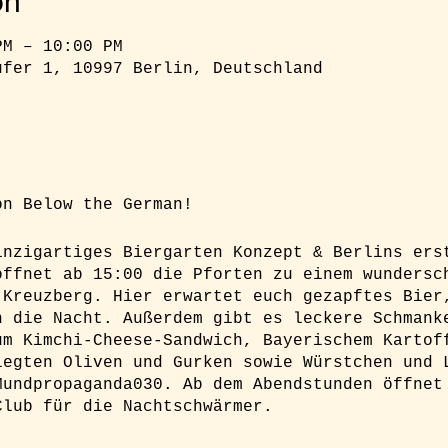
on
PM – 10:00 PM
ufer 1, 10997 Berlin, Deutschland
on Below the German!
inzigartiges Biergarten Konzept & Berlins ers
öffnet ab 15:00 die Pforten zu einem wundersc
 Kreuzberg. Hier erwartet euch gezapftes Bier
n die Nacht. Außerdem gibt es leckere Schmank
um Kimchi-Cheese-Sandwich, Bayerischem Kartof
legten Oliven und Gurken sowie Würstchen und 
Mundpropaganda030. Ab dem Abendstunden öffnet
Club für die Nachtschwärmer.