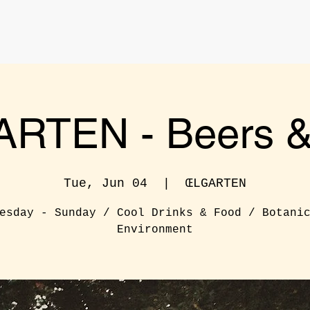
RTEN - Beers & 
Tue, Jun 04
  |  
ŒLGARTEN
esday - Sunday / Cool Drinks & Food / Botani
Environment