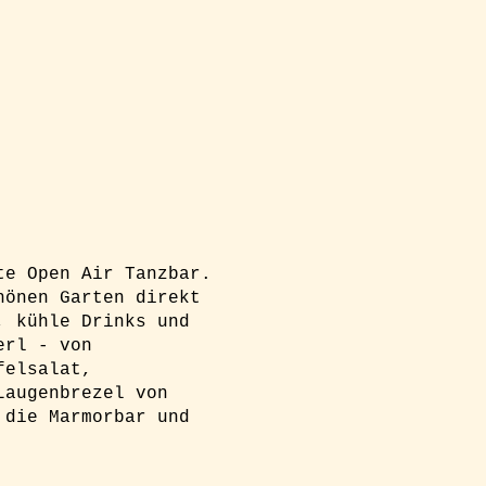
te Open Air Tanzbar.
hönen Garten direkt
, kühle Drinks und
erl - von
felsalat,
Laugenbrezel von
 die Marmorbar und