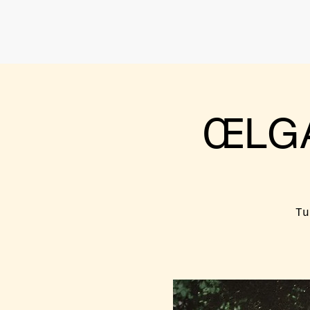
ŒLGA
Tu