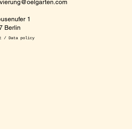
rvierung@oelgarten.com
eusenufer 1
 Berlin
t / Data policy
 at the table! For
m