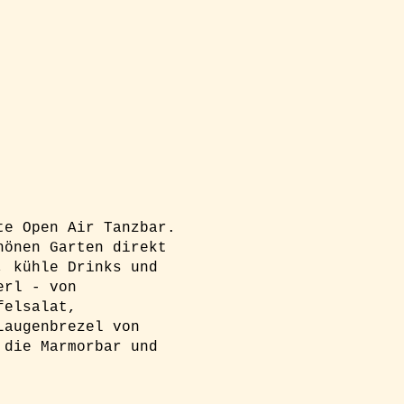
te Open Air Tanzbar.
hönen Garten direkt
, kühle Drinks und
erl - von
felsalat,
Laugenbrezel von
 die Marmorbar und