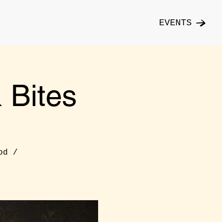
EVENTS
Bites
od /