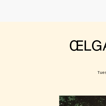
ŒLGA
Tue