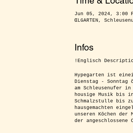
Time & Locati
Jun 05, 2024, 3:00 
ŒLGARTEN, Schleusen
Infos
!Englisch Descripti
Hypegarten ist eine
Dienstag - Sonntag 
am Schleusenufer in
housige Musik bis i
Schmalzstulle bis z
hausgemachten einge
unseren Köchen der 
der angeschlossene 