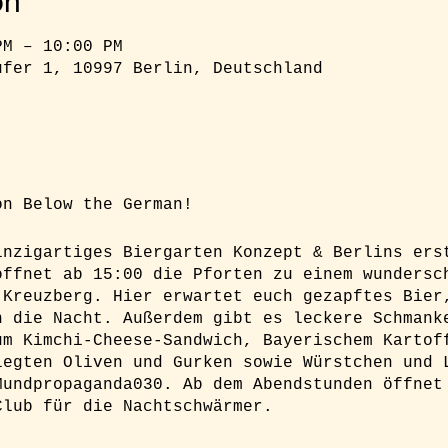
on
PM – 10:00 PM
ufer 1, 10997 Berlin, Deutschland
on Below the German!
inzigartiges Biergarten Konzept & Berlins ers
öffnet ab 15:00 die Pforten zu einem wundersc
 Kreuzberg. Hier erwartet euch gezapftes Bier
n die Nacht. Außerdem gibt es leckere Schmank
um Kimchi-Cheese-Sandwich, Bayerischem Kartof
legten Oliven und Gurken sowie Würstchen und 
Mundpropaganda030. Ab dem Abendstunden öffnet
Club für die Nachtschwärmer.