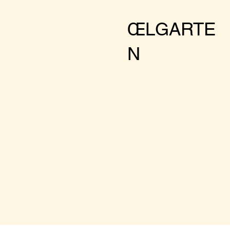
Facts:
ŒLGARTE
Tuesday - Sunda
N
3pm - 22pm (min
Cool drinks
Nice food
Botenical envir
Optional club a
RSVP:
You must book
larger groups pleas
Weniger anzeigen