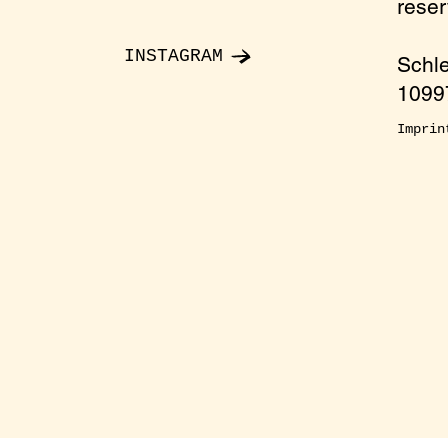
rese
INSTAGRAM
Schl
y
10997
imum)
Imprin
onment
ccess
 a ticket to be sure to get access and a seat
e send an email to: reservierung@oelgarten.co