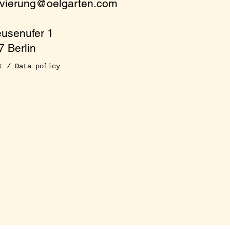
rvierung@oelgarten.com
eusenufer 1
 Berlin
t / Data policy
 at the table! For
m