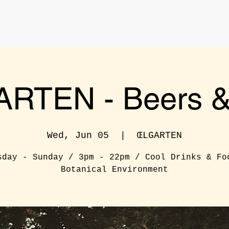
RTEN - Beers & 
Wed, Jun 05
  |  
ŒLGARTEN
sday - Sunday / 3pm - 22pm / Cool Drinks & Fo
Botanical Environment