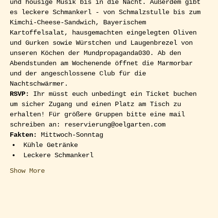
und housige Musik bis in die Nacht. Außerdem gibt 
es leckere Schmankerl - von Schmalzstulle bis zum 
Kimchi-Cheese-Sandwich, Bayerischem 
Kartoffelsalat, hausgemachten eingelegten Oliven 
und Gurken sowie Würstchen und Laugenbrezel von 
unseren Köchen der Mundpropaganda030. Ab den 
Abendstunden am Wochenende öffnet die Marmorbar 
und der angeschlossene Club für die 
Nachtschwärmer.  
RSVP: 
Ihr müsst euch unbedingt ein Ticket buchen 
um sicher Zugang und einen Platz am Tisch zu 
erhalten! Für größere Gruppen bitte eine mail 
schreiben an: reservierung@oelgarten.com  
Fakten:
 Mittwoch-Sonntag
Kühle Getränke
Leckere Schmankerl
Show More