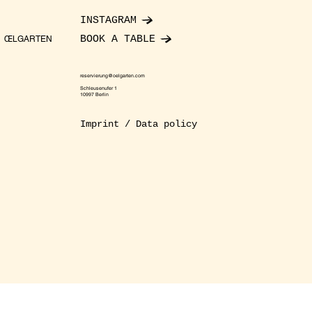
INSTAGRAM
BOOK A TABLE
ŒLGARTEN
reservierung@oelgarten.com
Schleusenufer 1
10997 Berlin
Imprint / Data policy