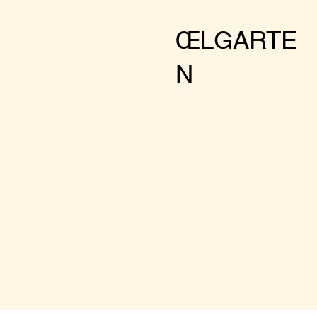
Facts:
Wednesday-Su
ŒLGARTE
Cool drinks
N
Nice food
Botenical envir
Optional club a