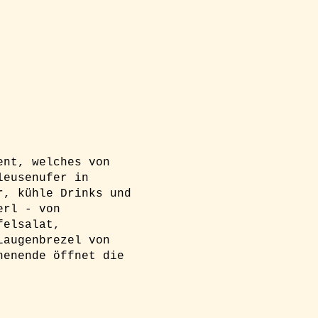
ent, welches von
leusenufer in
r, kühle Drinks und
erl - von
felsalat,
Laugenbrezel von
henende öffnet die
g und einen Platz am