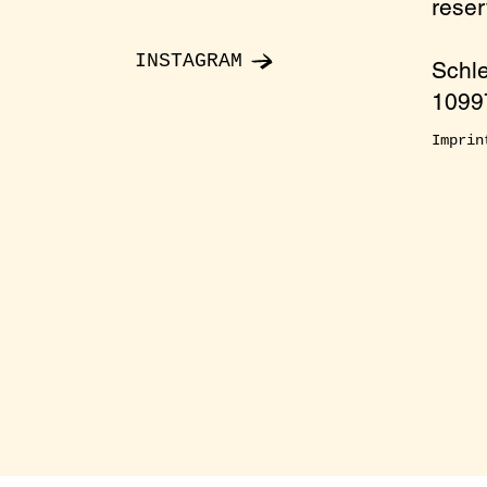
rese
nday
INSTAGRAM
Schl
10997
onment
Imprin
ccess