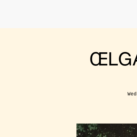
ŒLGA
Wed