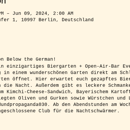
on
PM – Jun 09, 2024, 2:00 AM
ufer 1, 10997 Berlin, Deutschland
ion Below the German!
in einzigartiges Biergarten + Open-Air-Bar Ev
g in einem wunderschönen Garten direkt am Sch
rten öffnet. Hier erwartet euch gezapftes Bie
n die Nacht. Außerdem gibt es leckere Schmank
um Kimchi-Cheese-Sandwich, Bayerischem Kartof
legten Oliven und Gurken sowie Würstchen und 
Mundpropaganda030. Ab den Abendstunden am Woc
ngeschlossene Club für die Nachtschwärmer.
h unbedingt ein Ticket buchen um sicher Zugan