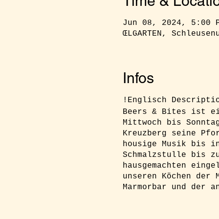
Time & Locati
Jun 08, 2024, 5:00 
ŒLGARTEN, Schleusen
Infos
!Englisch Descript
Beers & Bites ist e
Mittwoch bis Sonnta
Kreuzberg seine Pfo
housige Musik bis i
Schmalzstulle bis z
hausgemachten einge
unseren Köchen der 
Marmorbar und der a
RSVP:
Ihr müsst euc