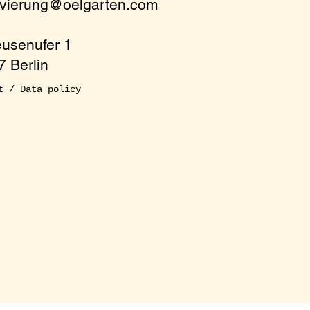
rvierung@oelgarten.com
eusenufer 1
 Berlin
t / Data policy