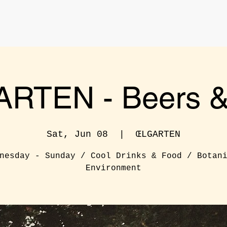
RTEN - Beers & 
Sat, Jun 08
  |  
ŒLGARTEN
nesday - Sunday / Cool Drinks & Food / Botan
Environment