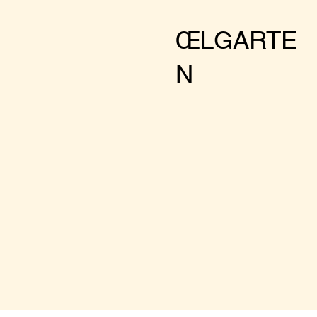
Facts:
Wednesday-Su
ŒLGARTE
Cool drinks
N
Nice food
Botenical envir
Optional club a