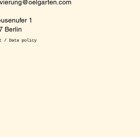
rvierung@oelgarten.com
eusenufer 1
 Berlin
t / Data policy