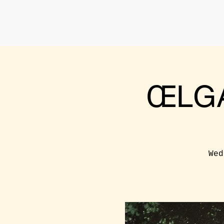
ŒLGA
Wed