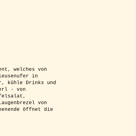
ent, welches von
leusenufer in
r, kühle Drinks und
erl - von
felsalat,
Laugenbrezel von
henende öffnet die
g und einen Platz am