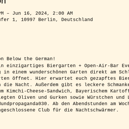
on
PM – Jun 16, 2024, 2:00 AM
ufer 1, 10997 Berlin, Deutschland
ion Below the German!
in einzigartiges Biergarten + Open-Air-Bar Ev
g in einem wunderschönen Garten direkt am Sch
rten öffnet. Hier erwartet euch gezapftes Bie
n die Nacht. Außerdem gibt es leckere Schmank
um Kimchi-Cheese-Sandwich, Bayerischem Kartof
legten Oliven und Gurken sowie Würstchen und 
Mundpropaganda030. Ab den Abendstunden am Woc
ngeschlossene Club für die Nachtschwärmer.
h unbedingt ein Ticket buchen um sicher Zugan