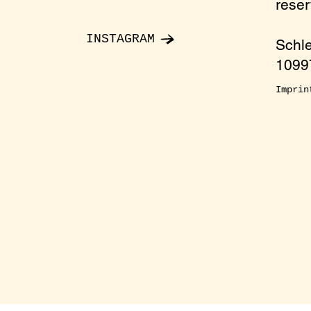
rese
nday
INSTAGRAM
Schl
10997
onment
Imprin
ccess