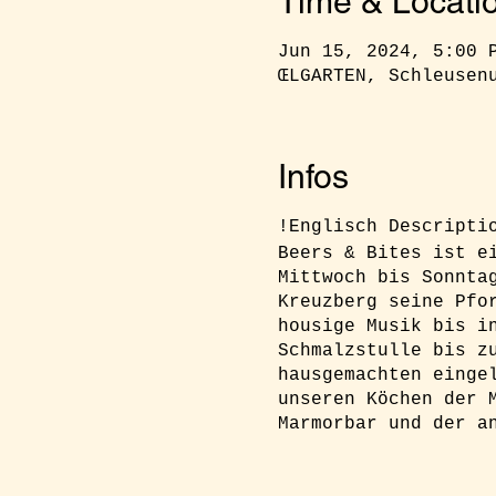
Time & Locati
Jun 15, 2024, 5:00 
ŒLGARTEN, Schleusen
Infos
!Englisch Descript
Beers & Bites ist e
Mittwoch bis Sonnta
Kreuzberg seine Pfo
housige Musik bis i
Schmalzstulle bis z
hausgemachten einge
unseren Köchen der 
Marmorbar und der a
RSVP:
Ihr müsst euc