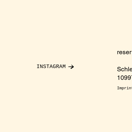
rese
INSTAGRAM
Schl
10997
Imprin