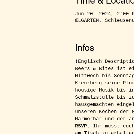
Time & Locati
Jun 20, 2024, 2:00 
ŒLGARTEN, Schleusen
Infos
!Englisch Descripti
Beers & Bites ist e
Mittwoch bis Sonnta
Kreuzberg seine Pfo
housige Musik bis i
Schmalzstulle bis z
hausgemachten einge
unseren Köchen der 
Marmorbar und der a
RSVP: 
Ihr müsst euc
am Tisch zu erhalte