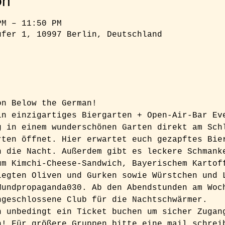
on
PM – 11:50 PM
ufer 1, 10997 Berlin, Deutschland
on Below the German!  
in einzigartiges Biergarten + Open-Air-Bar Ev
g in einem wunderschönen Garten direkt am Sch
rten öffnet. Hier erwartet euch gezapftes Bie
n die Nacht. Außerdem gibt es leckere Schmank
um Kimchi-Cheese-Sandwich, Bayerischem Kartof
legten Oliven und Gurken sowie Würstchen und 
Mundpropaganda030. Ab den Abendstunden am Woc
ngeschlossene Club für die Nachtschwärmer.  
h unbedingt ein Ticket buchen um sicher Zugan
n! Für größere Gruppen bitte eine mail schrei