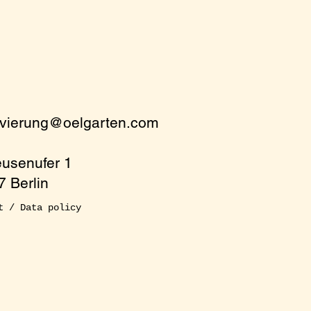
rvierung@oelgarten.com
eusenufer 1
 Berlin
t / Data policy