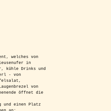
ent, welches von 
leusenufer in 
r, kühle Drinks und 
erl - von 
felsalat, 
Laugenbrezel von 
henende öffnet die 
g und einen Platz 
ben an: 