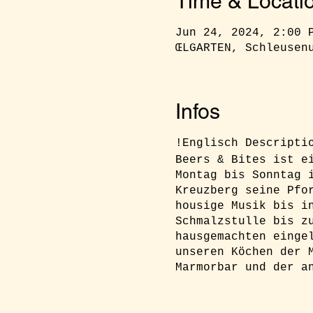
Time & Locati
Jun 24, 2024, 2:00 
ŒLGARTEN, Schleusen
Infos
!Englisch Descript
Beers & Bites ist e
Montag bis Sonntag 
Kreuzberg seine Pfo
housige Musik bis i
Schmalzstulle bis z
hausgemachten einge
unseren Köchen der 
Marmorbar und der a
RSVP:
Ihr müsst euc