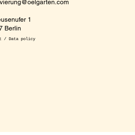
rvierung@oelgarten.com
eusenufer 1
 Berlin
t / Data policy