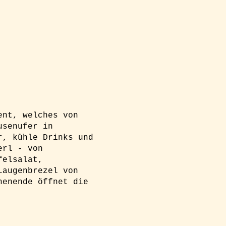
ent, welches von
usenufer in
r, kühle Drinks und
erl - von
felsalat,
Laugenbrezel von
henende öffnet die
g zu erhalten! Bitte