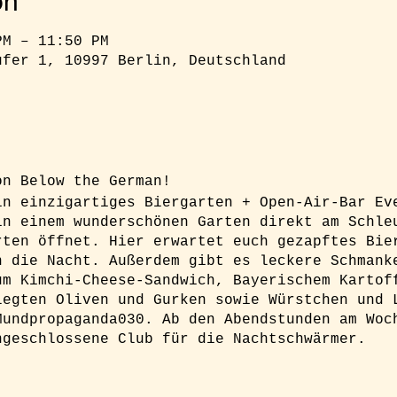
on
PM – 11:50 PM
ufer 1, 10997 Berlin, Deutschland
ion Below the German!
in einzigartiges Biergarten + Open-Air-Bar Ev
in einem wunderschönen Garten direkt am Schle
rten öffnet. Hier erwartet euch gezapftes Bie
n die Nacht. Außerdem gibt es leckere Schmank
um Kimchi-Cheese-Sandwich, Bayerischem Kartof
legten Oliven und Gurken sowie Würstchen und 
Mundpropaganda030. Ab den Abendstunden am Woc
ngeschlossene Club für die Nachtschwärmer.
h unbedingt ein Ticket buchen um sicher Zugan