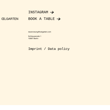
INSTAGRAM
BOOK A TABLE
ŒLGARTEN
reservierung@oelgarten.com
Schleusenufer 1
10997 Berlin
Imprint / Data policy