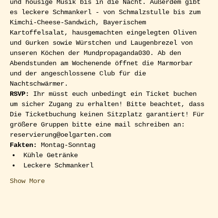
und housige Musik bis in die Nacht. Außerdem gibt 
es leckere Schmankerl - von Schmalzstulle bis zum 
Kimchi-Cheese-Sandwich, Bayerischem 
Kartoffelsalat, hausgemachten eingelegten Oliven 
und Gurken sowie Würstchen und Laugenbrezel von 
unseren Köchen der Mundpropaganda030. Ab den 
Abendstunden am Wochenende öffnet die Marmorbar 
und der angeschlossene Club für die 
Nachtschwärmer.  
RSVP: 
Ihr müsst euch unbedingt ein Ticket buchen 
um sicher Zugang zu erhalten! Bitte beachtet, dass 
Die Ticketbuchung keinen Sitzplatz garantiert! Für 
größere Gruppen bitte eine mail schreiben an: 
reservierung@oelgarten.com
Fakten:
 Montag-Sonntag
Kühle Getränke
Leckere Schmankerl
Show More