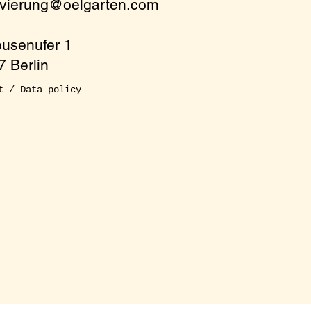
rvierung@oelgarten.com
eusenufer 1
 Berlin
t / Data policy