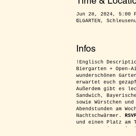
Time & Locati
Jun 28, 2024, 5:00 
ŒLGARTEN, Schleusen
Infos
!Englisch Descripti
Biergarten + Open-A
wunderschönen Garte
erwartet euch gezap
Außerdem gibt es le
Sandwich, Bayerisch
sowie Würstchen und
Abendstunden am Woc
Nachtschwärmer.
RSV
und einen Platz am 
an: reservierung@oe