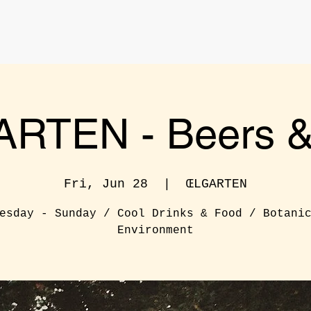
RTEN - Beers & 
Fri, Jun 28
  |  
ŒLGARTEN
esday - Sunday / Cool Drinks & Food / Botani
Environment