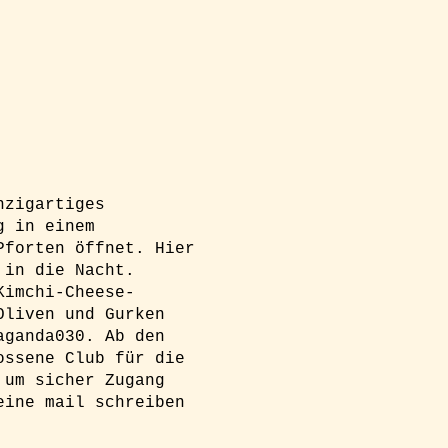
nzigartiges
g in einem
Pforten öffnet. Hier
 in die Nacht.
Kimchi-Cheese-
Oliven und Gurken
aganda030. Ab den
ossene Club für die
 um sicher Zugang
eine mail schreiben