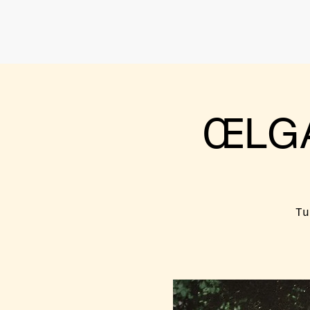
ŒLGA
Tu