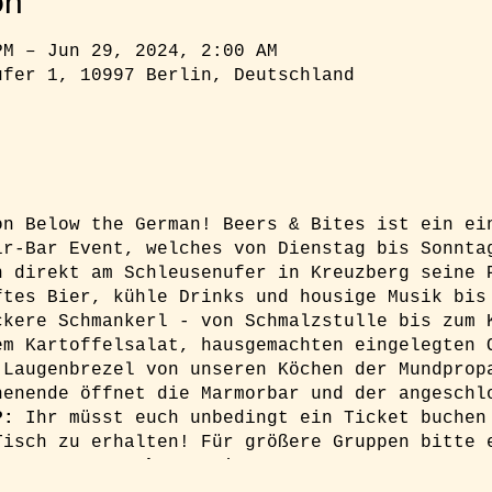
on
PM – Jun 29, 2024, 2:00 AM
ufer 1, 10997 Berlin, Deutschland
on Below the German! Beers & Bites ist ein ei
ir-Bar Event, welches von Dienstag bis Sonnta
n direkt am Schleusenufer in Kreuzberg seine 
ftes Bier, kühle Drinks und housige Musik bis
ckere Schmankerl - von Schmalzstulle bis zum 
em Kartoffelsalat, hausgemachten eingelegten 
 Laugenbrezel von unseren Köchen der Mundprop
henende öffnet die Marmorbar und der angeschl
P:
Ihr müsst euch unbedingt ein Ticket buchen
Tisch zu erhalten! Für größere Gruppen bitte 
lgarten.com
Fakten:
Dienstag - Sonntag