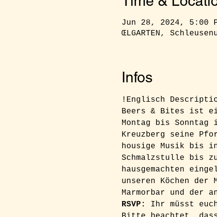
Time & Locati
Jun 28, 2024, 5:00 
ŒLGARTEN, Schleusen
Infos
!Englisch Descripti
Beers & Bites ist e
Montag bis Sonntag 
Kreuzberg seine Pfo
housige Musik bis i
Schmalzstulle bis z
hausgemachten einge
unseren Köchen der 
Marmorbar und der a
RSVP: 
Ihr müsst euc
Bitte beachtet, das