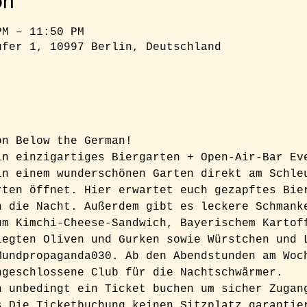
on
PM – 11:50 PM
ufer 1, 10997 Berlin, Deutschland
on Below the German!  
in einzigartiges Biergarten + Open-Air-Bar Ev
in einem wunderschönen Garten direkt am Schle
rten öffnet. Hier erwartet euch gezapftes Bie
n die Nacht. Außerdem gibt es leckere Schmank
um Kimchi-Cheese-Sandwich, Bayerischem Kartof
legten Oliven und Gurken sowie Würstchen und 
Mundpropaganda030. Ab den Abendstunden am Woc
ngeschlossene Club für die Nachtschwärmer.  
h unbedingt ein Ticket buchen um sicher Zugan
s Die Ticketbuchung keinen Sitzplatz garantie