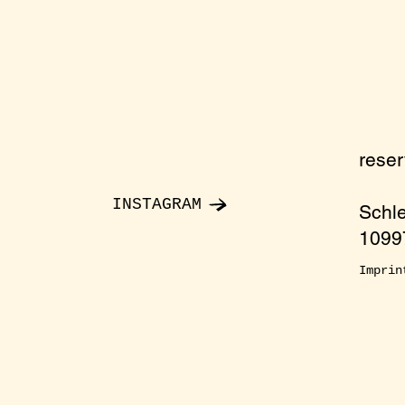
rese
INSTAGRAM
Schl
10997
Imprin