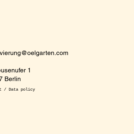
rvierung@oelgarten.com
eusenufer 1
 Berlin
t / Data policy