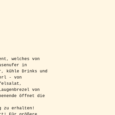
ent, welches von 
usenufer in 
r, kühle Drinks und 
erl - von 
felsalat, 
Laugenbrezel von 
henende öffnet die 
g zu erhalten! 
rt! Für größere 