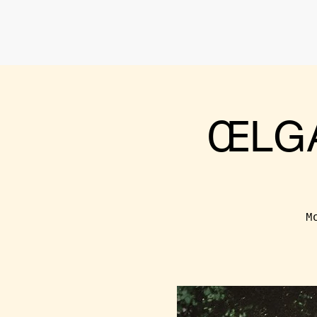
ŒLGA
M