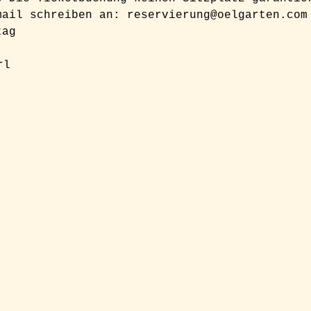
mail schreiben an: reservierung@oelgarten.com
tag
rl