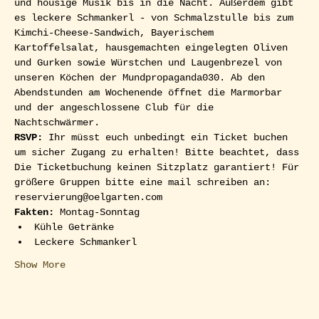
und housige Musik bis in die Nacht. Außerdem gibt 
es leckere Schmankerl - von Schmalzstulle bis zum 
Kimchi-Cheese-Sandwich, Bayerischem 
Kartoffelsalat, hausgemachten eingelegten Oliven 
und Gurken sowie Würstchen und Laugenbrezel von 
unseren Köchen der Mundpropaganda030. Ab den 
Abendstunden am Wochenende öffnet die Marmorbar 
und der angeschlossene Club für die 
Nachtschwärmer.  
RSVP: 
Ihr müsst euch unbedingt ein Ticket buchen 
um sicher Zugang zu erhalten! Bitte beachtet, dass 
Die Ticketbuchung keinen Sitzplatz garantiert! Für 
größere Gruppen bitte eine mail schreiben an: 
reservierung@oelgarten.com
Fakten:
 Montag-Sonntag
Kühle Getränke
Leckere Schmankerl
Show More