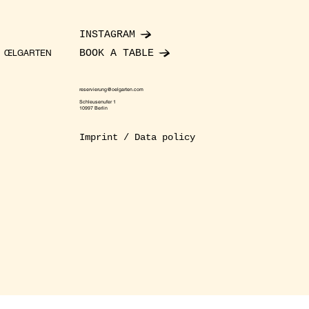
INSTAGRAM
BOOK A TABLE
ŒLGARTEN
reservierung@oelgarten.com
Schleusenufer 1
10997 Berlin
Imprint / Data policy