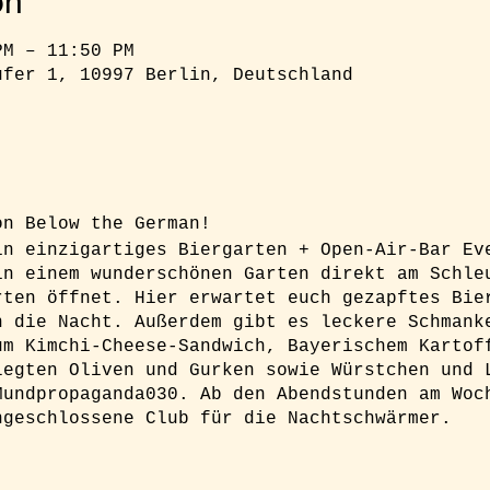
on
PM – 11:50 PM
ufer 1, 10997 Berlin, Deutschland
ion Below the German!
in einzigartiges Biergarten + Open-Air-Bar Ev
in einem wunderschönen Garten direkt am Schle
rten öffnet. Hier erwartet euch gezapftes Bie
n die Nacht. Außerdem gibt es leckere Schmank
um Kimchi-Cheese-Sandwich, Bayerischem Kartof
legten Oliven und Gurken sowie Würstchen und 
Mundpropaganda030. Ab den Abendstunden am Woc
ngeschlossene Club für die Nachtschwärmer.
h unbedingt ein Ticket buchen um sicher Zugan