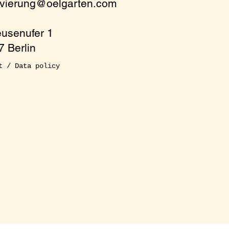
rvierung@oelgarten.com
eusenufer 1
 Berlin
t / Data policy