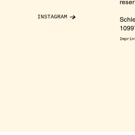
rese
ten.com
INSTAGRAM
Schl
10997
Imprin
onment
ccess