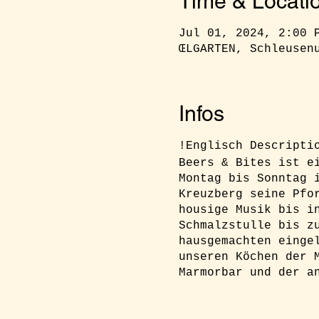
Time & Locati
Jul 01, 2024, 2:00 
ŒLGARTEN, Schleusen
Infos
!Englisch Descript
Beers & Bites ist e
Montag bis Sonntag 
Kreuzberg seine Pfo
housige Musik bis i
Schmalzstulle bis z
hausgemachten einge
unseren Köchen der 
Marmorbar und der a
RSVP:
Ihr müsst euc