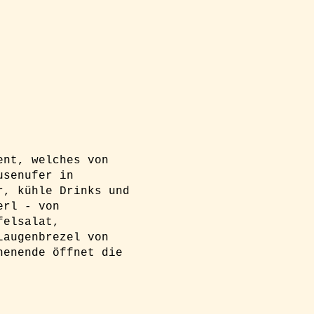
ent, welches von
usenufer in
r, kühle Drinks und
erl - von
felsalat,
Laugenbrezel von
henende öffnet die
g zu erhalten! Bitte