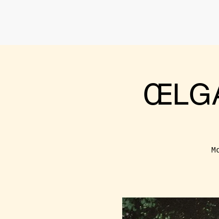
ŒLGA
M