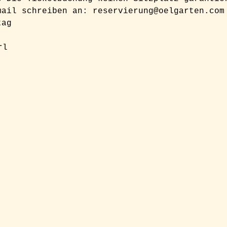
mail schreiben an: reservierung@oelgarten.com
tag
rl