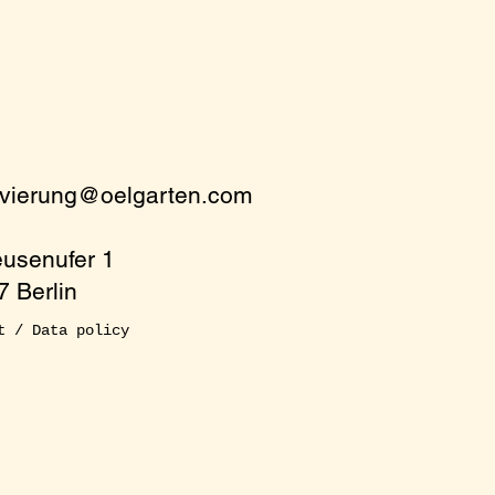
rvierung@oelgarten.com
eusenufer 1
 Berlin
t / Data policy