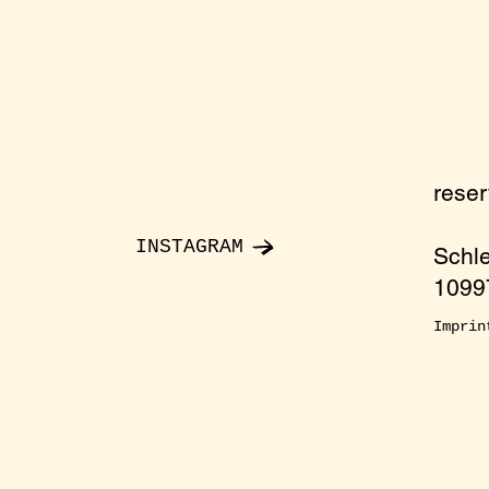
rese
INSTAGRAM
Schl
10997
Imprin