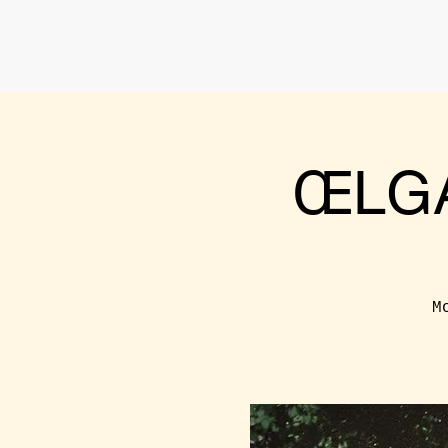
ŒLGA
M