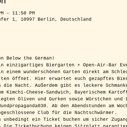
on
PM – 11:50 PM
ufer 1, 10997 Berlin, Deutschland
on Below the German!  
in einzigartiges Biergarten + Open-Air-Bar Ev
in einem wunderschönen Garten direkt am Schle
rten öffnet. Hier erwartet euch gezapftes Bie
n die Nacht. Außerdem gibt es leckere Schmank
um Kimchi-Cheese-Sandwich, Bayerischem Kartof
legten Oliven und Gurken sowie Würstchen und 
Mundpropaganda030. Ab den Abendstunden am Woc
ngeschlossene Club für die Nachtschwärmer.  
h unbedingt ein Ticket buchen um sicher Zugan
s Die Ticketbuchung keinen Sitzplatz garantie