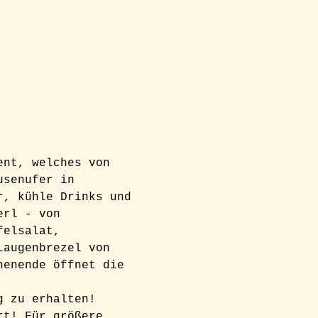
ent, welches von 
usenufer in 
r, kühle Drinks und 
erl - von 
felsalat, 
Laugenbrezel von 
henende öffnet die 
g zu erhalten! 
rt! Für größere 