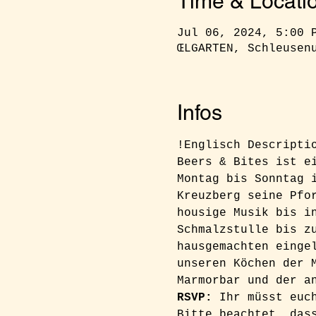
Time & Locati
Jul 06, 2024, 5:00 
ŒLGARTEN, Schleusen
Infos
!Englisch Descripti
Beers & Bites ist e
Montag bis Sonntag 
Kreuzberg seine Pfo
housige Musik bis i
Schmalzstulle bis z
hausgemachten einge
unseren Köchen der 
Marmorbar und der a
RSVP: 
Ihr müsst euc
Bitte beachtet, das