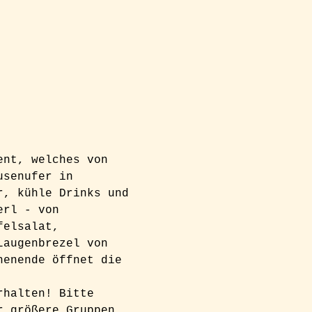
ent, welches von 
usenufer in 
r, kühle Drinks und 
erl - von 
felsalat, 
Laugenbrezel von 
henende öffnet die 
rhalten! Bitte 
r größere Gruppen 