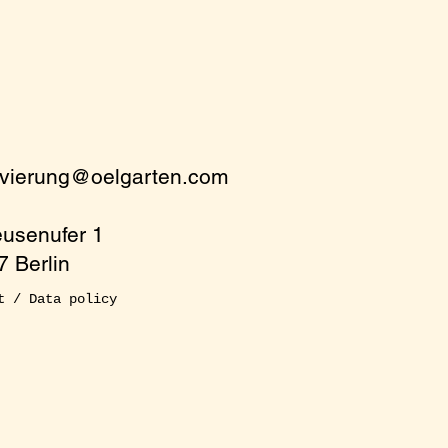
rvierung@oelgarten.com
eusenufer 1
 Berlin
t / Data policy