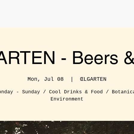
RTEN - Beers & 
Mon, Jul 08
  |  
ŒLGARTEN
onday - Sunday / Cool Drinks & Food / Botanic
Environment