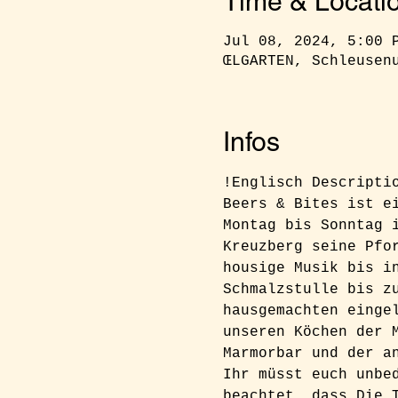
Time & Locati
Jul 08, 2024, 5:00 
ŒLGARTEN, Schleusen
Infos
!Englisch Descripti
Beers & Bites ist e
Montag bis Sonntag 
Kreuzberg seine Pfo
housige Musik bis i
Schmalzstulle bis z
hausgemachten einge
unseren Köchen der 
Marmorbar und der a
Ihr müsst euch unbe
beachtet, dass Die 