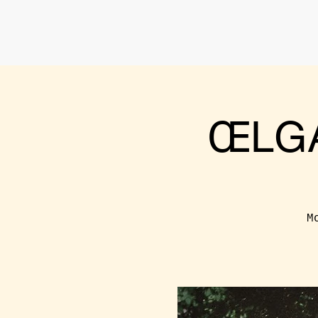
ŒLGA
M