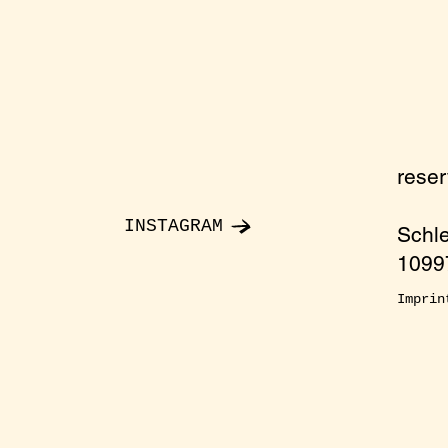
rese
INSTAGRAM
Schl
10997
Imprin