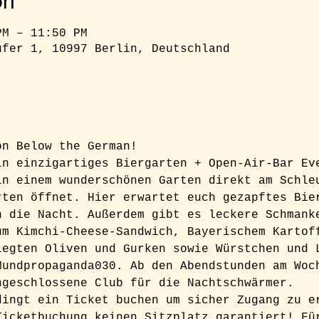
on
PM – 11:50 PM
ufer 1, 10997 Berlin, Deutschland
on Below the German!  
in einzigartiges Biergarten + Open-Air-Bar Ev
in einem wunderschönen Garten direkt am Schle
rten öffnet. Hier erwartet euch gezapftes Bie
n die Nacht. Außerdem gibt es leckere Schmank
um Kimchi-Cheese-Sandwich, Bayerischem Kartof
legten Oliven und Gurken sowie Würstchen und 
Mundpropaganda030. Ab den Abendstunden am Woc
ngeschlossene Club für die Nachtschwärmer.  
dingt ein Ticket buchen um sicher Zugang zu e
Ticketbuchung keinen Sitzplatz garantiert! Fü