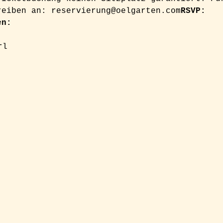
reiben an: reservierung@oelgarten.com
RSVP: 
en:
rl