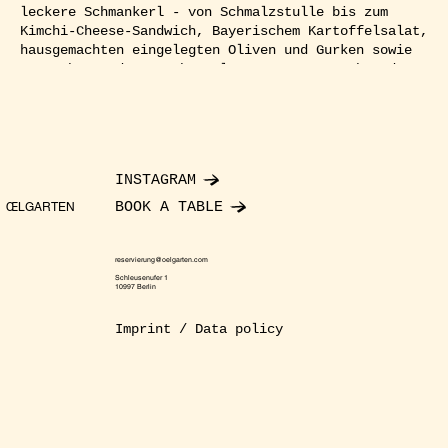
leckere Schmankerl - von Schmalzstulle bis zum
Kimchi-Cheese-Sandwich, Bayerischem Kartoffelsalat,
hausgemachten eingelegten Oliven und Gurken sowie
Würstchen und Laugenbrezel von unseren Köchen der
Mundpropaganda030. Ab den Abendstunden am
Wochenende öffnet die Marmorbar und der
angeschlossene Club für die Nachtschwärmer.
RSVP:
Ihr müsst euch unbedingt ein Ticket buchen um
INSTAGRAM
sicher Zugang zu erhalten! Bitte beachtet, dass Die
Ticketbuchung keinen Sitzplatz garantiert! Für
BOOK A TABLE
ŒLGARTEN
größere Gruppen bitte eine mail schreiben an:
reservierung@oelgarten.com
reservierung@oelgarten.com
Schleusenufer 1
Fakten:
Montag-Sonntag
10997 Berlin
Kühle Getränke
Imprint / Data policy
Leckere Schmankerl
Botanischer Umgebung
Optionaler Club Zugang
//English//
Beers & Bites is a unique beer garden and open-air