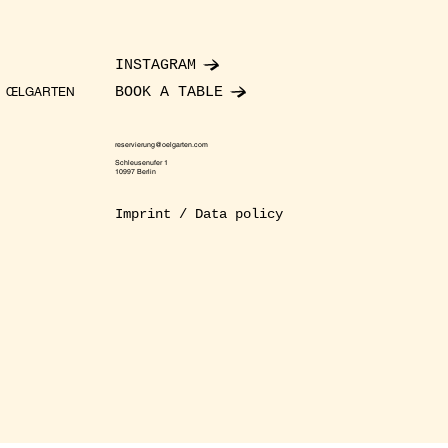
INSTAGRAM
BOOK A TABLE
ŒLGARTEN
reservierung@oelgarten.com
Schleusenufer 1
10997 Berlin
Imprint / Data policy