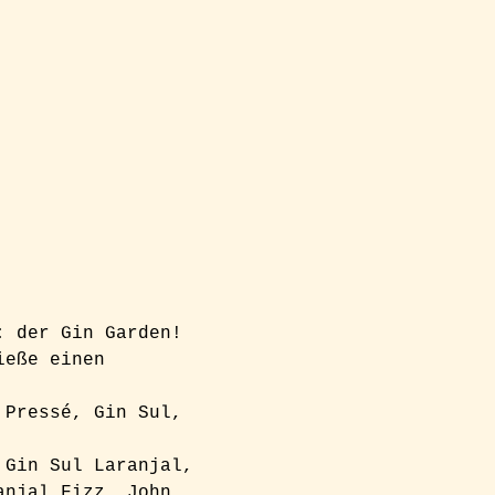
: der Gin Garden! 
ieße einen 
 Pressé, Gin Sul, 
 Gin Sul Laranjal, 
anjal Fizz, John 