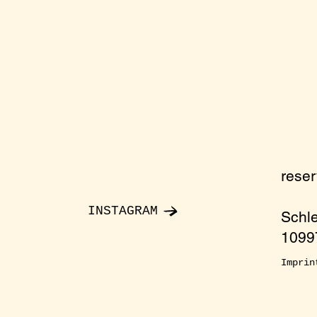
rese
INSTAGRAM
Schl
10997
Imprin