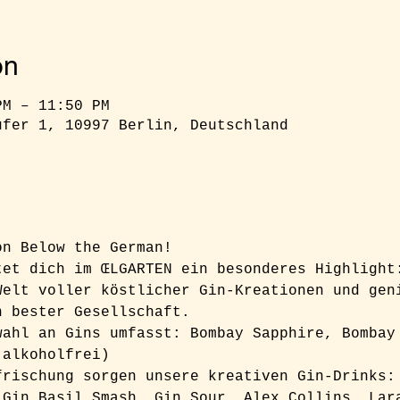
on
PM – 11:50 PM
ufer 1, 10997 Berlin, Deutschland
on Below the German!  
tet dich im ŒLGARTEN ein besonderes Highlight
Welt voller köstlicher Gin-Kreationen und gen
n bester Gesellschaft.
wahl an Gins umfasst: Bombay Sapphire, Bombay
(alkoholfrei)
frischung sorgen unsere kreativen Gin-Drinks:
 Gin Basil Smash, Gin Sour, Alex Collins, Lar