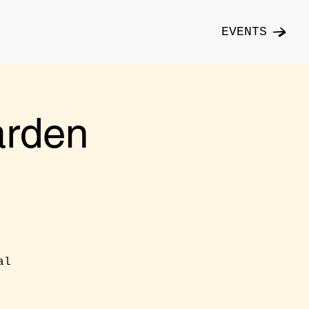
EVENTS
rden
al