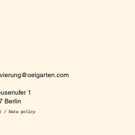
rvierung@oelgarten.com
eusenufer 1
 Berlin
t / Data policy