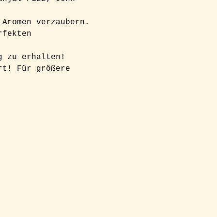
 Aromen verzaubern. 
rfekten 
g zu erhalten! 
rt! Für größere 