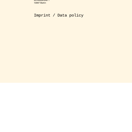
Schleusenufer 1
10997 Berlin
Imprint / Data policy