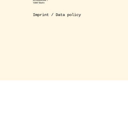
Schleusenufer 1
10997 Berlin
Imprint / Data policy