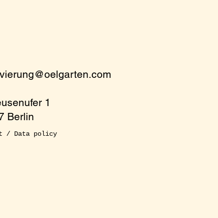
rvierung@oelgarten.com
eusenufer 1
 Berlin
t / Data policy