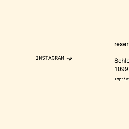
rese
INSTAGRAM
Schl
10997
Imprin