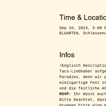
Time & Locati
Sep 18, 2024, 5:00 
ŒLGARTEN, Schleusen
Infos
!Englisch Descripti
Taco-Liebhaber aufg
Paradies, denn wir 
einzigartige Fest i
und die festliche A
RSVP: 
Ihr müsst euc
Bitte beachtet, das
Gruppen bitte eine 