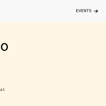
EVENTS
co
cal