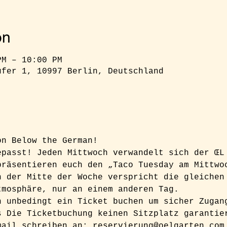
on
PM – 10:00 PM
ufer 1, 10997 Berlin, Deutschland
on Below the German!
epasst! Jeden Mittwoch verwandelt sich der ŒL
präsentieren euch den „Taco Tuesday am Mittwo
n der Mitte der Woche verspricht die gleichen
tmosphäre, nur an einem anderen Tag.
h unbedingt ein Ticket buchen um sicher Zugan
s Die Ticketbuchung keinen Sitzplatz garantie
mail schreiben an: reservierung@oelgarten.com