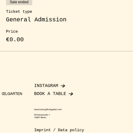
Sale ended
Ticket type
General Admission
Price
€0.00
INSTAGRAM
BOOK A TABLE
ŒLGARTEN
reservierung@oelgarten.com
Schleusenufer 1
10997 Berlin
Imprint / Data policy