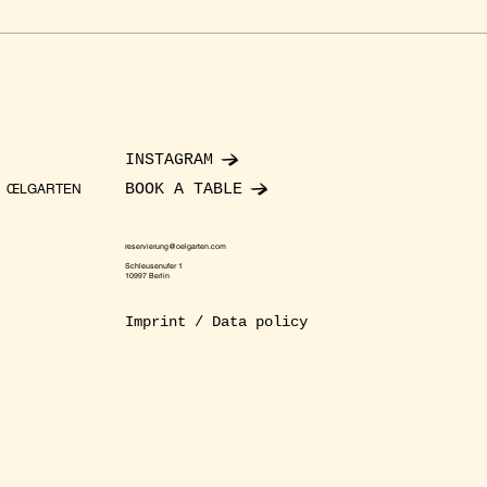
INSTAGRAM
BOOK A TABLE
ŒLGARTEN
reservierung@oelgarten.com
Schleusenufer 1
10997 Berlin
Imprint / Data policy