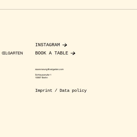
INSTAGRAM
BOOK A TABLE
ŒLGARTEN
reservierung@oelgarten.com
Schleusenufer 1
10997 Berlin
Imprint / Data policy