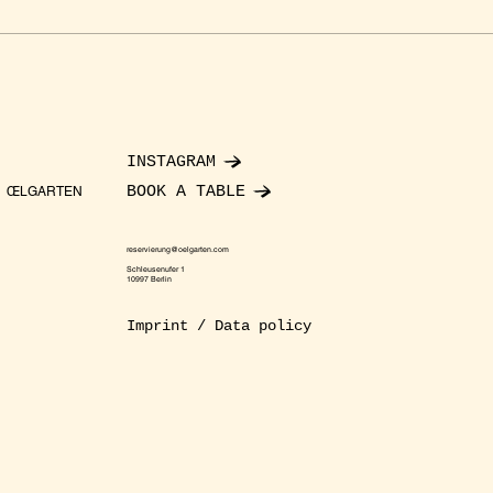
INSTAGRAM
BOOK A TABLE
ŒLGARTEN
reservierung@oelgarten.com
Schleusenufer 1
10997 Berlin
Imprint / Data policy