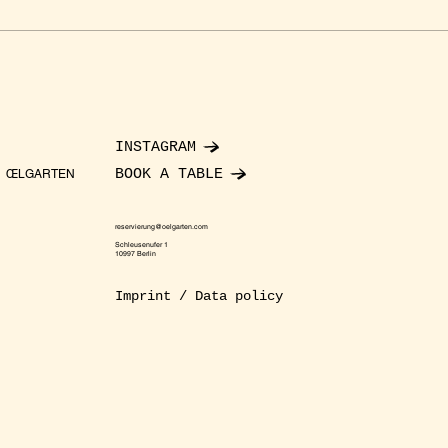
INSTAGRAM
BOOK A TABLE
ŒLGARTEN
reservierung@oelgarten.com
Schleusenufer 1
10997 Berlin
Imprint / Data policy