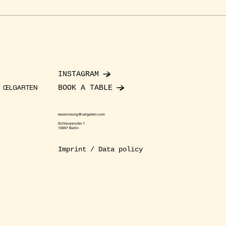
INSTAGRAM
BOOK A TABLE
ŒLGARTEN
reservierung@oelgarten.com
Schleusenufer 1
10997 Berlin
Imprint / Data policy