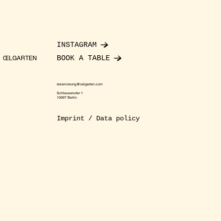
INSTAGRAM
BOOK A TABLE
ŒLGARTEN
reservierung@oelgarten.com
Schleusenufer 1
10997 Berlin
Imprint / Data policy