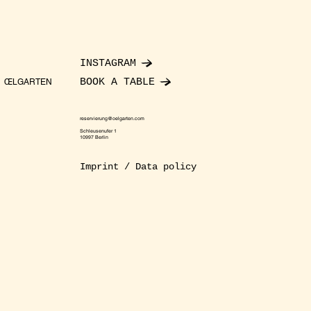
INSTAGRAM
BOOK A TABLE
ŒLGARTEN
reservierung@oelgarten.com
Schleusenufer 1
10997 Berlin
Imprint / Data policy