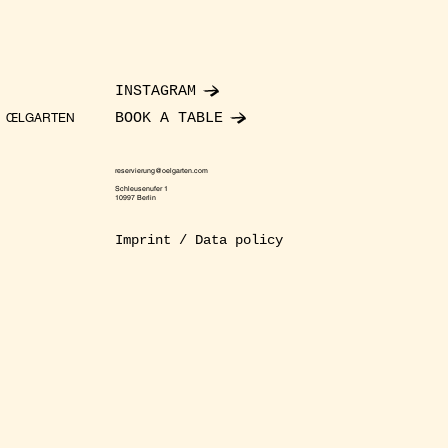
INSTAGRAM
BOOK A TABLE
ŒLGARTEN
reservierung@oelgarten.com
Schleusenufer 1
10997 Berlin
Imprint / Data policy